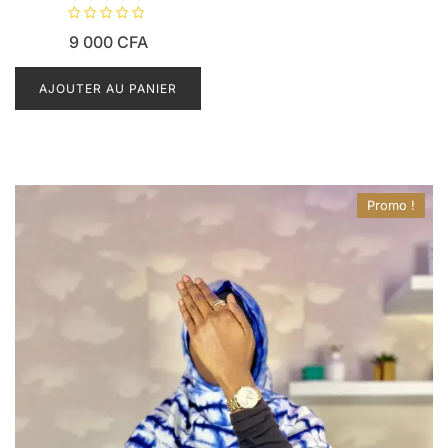
N
9 000
CFA
o
t
e
0
AJOUTER AU PANIER
s
u
r
5
Promo !