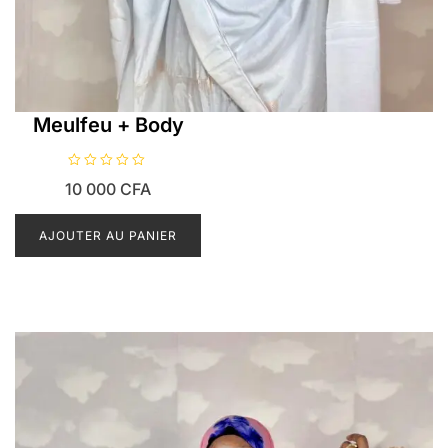
Meulfeu + Body
N
10 000
CFA
o
t
e
0
AJOUTER AU PANIER
s
u
r
5