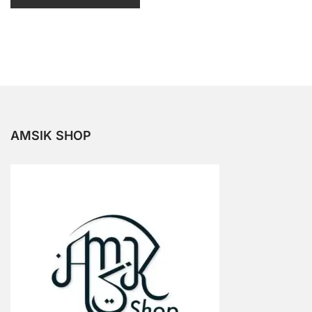
u
r
5
AMSIK SHOP