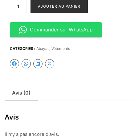
initial
actuel
quantité
AJOUTER AU PANIER
était :
est :
de
Abayas
25
22
pailleté
000 CFA.
000 C
Commander sur WhatsApp
CATÉGORIES :
Abayas
,
Vêtements
Avis (0)
Avis
Il n’y a pas encore d’avis.