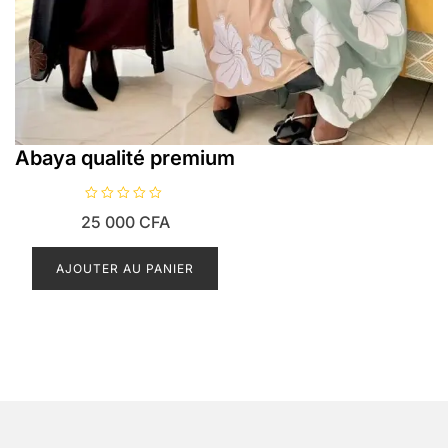
Abaya qualité premium
N
25 000
CFA
o
t
e
0
AJOUTER AU PANIER
s
u
r
5