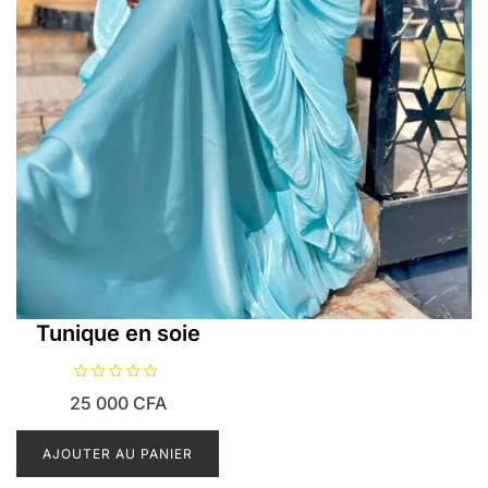
Tunique en soie
N
25 000
CFA
o
t
e
0
AJOUTER AU PANIER
s
u
r