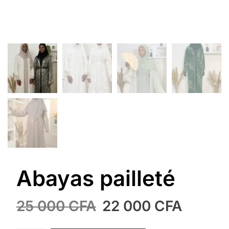
Abayas pailleté
Le
Le
25 000
CFA
22 000
CFA
prix
prix