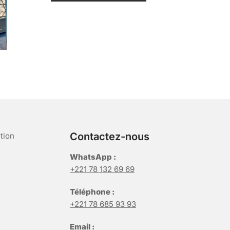
r
5
Contactez-nous
tion
WhatsApp :
+221 78 132 69 69
Téléphone :
+221 78 685 93 93
Email :