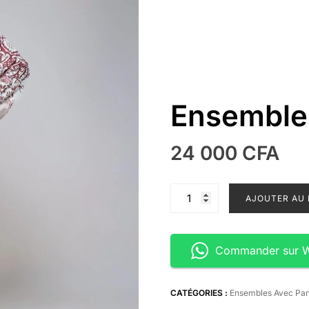
Ensemble 
24 000
CFA
quantité
AJOUTER AU 
de
Ensemble
trois
Commander sur 
pièces
CATÉGORIES :
Ensembles Avec Pan