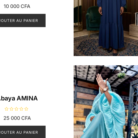
N
10 000
CFA
o
t
e
0
JOUTER AU PANIER
s
u
r
5
baya AMINA
N
25 000
CFA
o
t
e
0
JOUTER AU PANIER
s
u