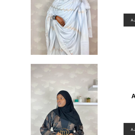
A
A
A