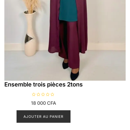
Ensemble trois pièces 2tons
N
18 000
CFA
o
t
e
0
AJOUTER AU PANIER
s
u
r
5