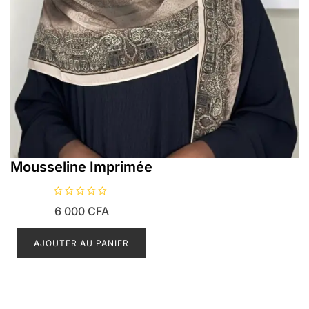
Mousseline Imprimée
N
6 000
CFA
o
t
e
0
AJOUTER AU PANIER
s
u
r
5