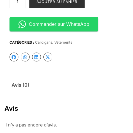
AJOUTER AU PANIER
de
Kimono
+
Commander sur WhatsApp
Voile
CATÉGORIES :
Cardigans
,
Vêtements
Avis (0)
Avis
Il n’y a pas encore d’avis.