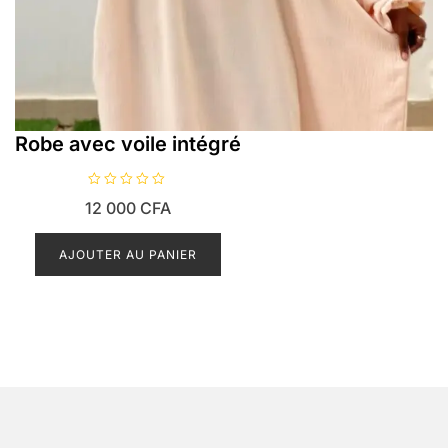
Robe avec voile intégré
N
12 000
CFA
o
t
e
0
AJOUTER AU PANIER
s
u
r
5