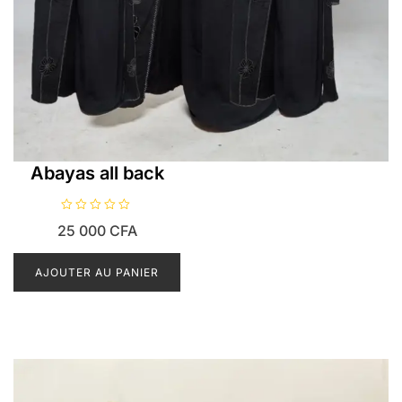
Abayas all back
N
25 000
CFA
o
t
e
0
AJOUTER AU PANIER
s
u
r
5