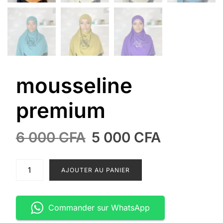
mousseline
premium
Le
Le
6 000
CFA
5 000
CFA
prix
prix
initial
actuel
quantité
AJOUTER AU PANIER
était :
est :
de
mousseline
6
5
premium
000 CFA.
000 CFA
Commander sur WhatsApp