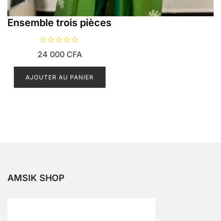
Ensemble trois pièces
N
24 000
CFA
o
t
e
0
AJOUTER AU PANIER
s
u
r
5
AMSIK SHOP