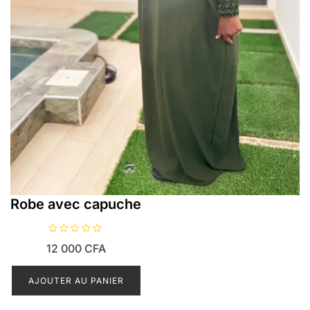
Robe avec capuche
N
12 000
CFA
o
t
e
0
AJOUTER AU PANIER
s
u
r
5