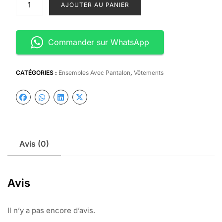
AJOUTER AU PANIER
de
Ensemble
deux
Commander sur WhatsApp
pièces
CATÉGORIES :
Ensembles Avec Pantalon
,
Vêtements
Avis (0)
Avis
Il n’y a pas encore d’avis.