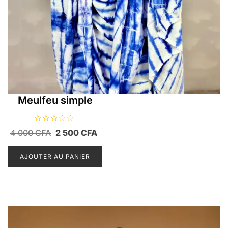
Meulfeu simple
N
Le
Le
4 000
CFA
2 500
CFA
o
t
prix
prix
e
0
AJOUTER AU PANIER
initial
actuel
s
u
était :
est :
r
5
4
2
000 CFA.
500 CFA.