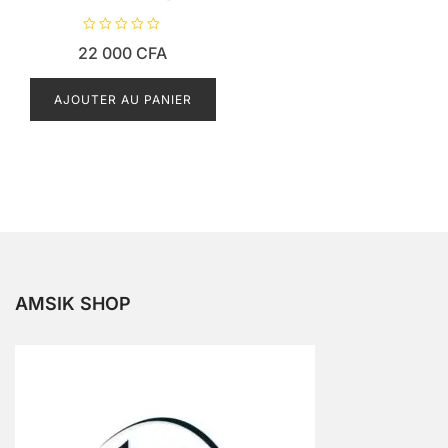
N
22 000
CFA
o
t
e
0
AJOUTER AU PANIER
s
u
r
5
AMSIK SHOP