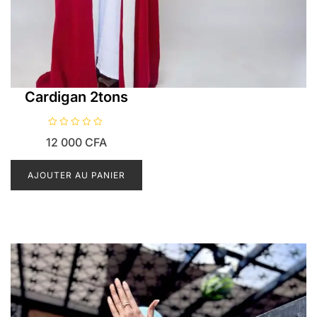
Cardigan 2tons
N
12 000
CFA
o
t
e
0
AJOUTER AU PANIER
s
u
r
5