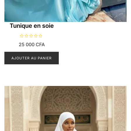
Tunique en soie
N
25 000
CFA
o
t
e
0
AJOUTER AU PANIER
s
u
r
5