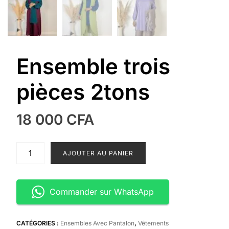
Ensemble trois
pièces 2tons
18 000
CFA
quantité
AJOUTER AU PANIER
de
Ensemble
trois
Commander sur WhatsApp
pièces
2tons
CATÉGORIES :
Ensembles Avec Pantalon
,
Vêtements